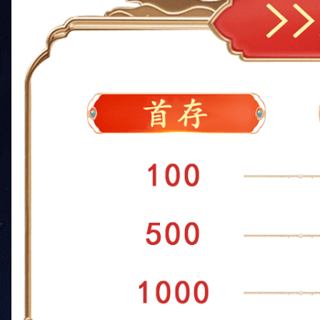
开云足球-公司固定资产处置方案Word模板下载
物
开云足球-隐藏最新资讯-快科技--科技改变未来
四川治疗医院哪家好
2025天津竞价每月价格表（持续更新）
工厂厂房图片大全
联系我们
联系人：周先生
物
手机：13988888888
电话：+86 0000 88888
邮箱：admin@admin.com