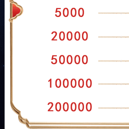
地址：广东省广州市番禺经济开发区
在线留言
ONLINE MESSAGE